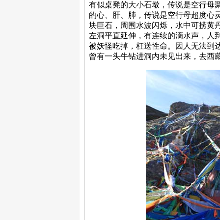
有似桌凳的大小石墩，传说是空行母
的心、肝、肺，传说是空行母超度心
块巨石，周围水波闪烁，水中可捞黄
左洞平直延伸，有连续的滴水声，人
被妖怪吃掉，枉送性命。因人无法到达
曾有一头牛钻进洞内未见出来，去西