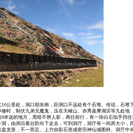
0公里处，洞口朝东南，距洞口不远处有个石堆。传说，石堆
静修时，制伏九弟兄魔鬼，压在天峻山、赤秀嘉摩湖滨等九处地
口8米远的地方，黑暗不辨人影，再往前行，有一块白石似乎挡住
一洞，由洞沿着台阶向下走去，可到洞厅，洞厅有一间房大小，
有盘龙形，不一而足。上方由彩石形成密宗神坛城图样。洞厅中