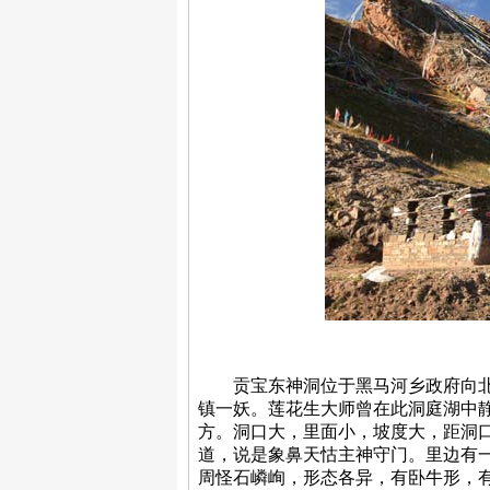
贡宝东神洞位于黑马河乡政府向北1
镇一妖。莲花生大师曾在此洞庭湖中
方。洞口大，里面小，坡度大，距洞
道，说是象鼻天怙主神守门。里边有
周怪石嶙峋，形态各异，有卧牛形，