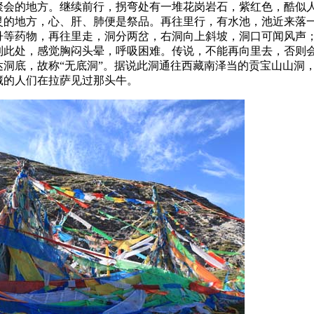
聚会的地方。继续前行，拐弯处有一堆花岗岩石，紫红色，酷似
灵的地方，心、肝、肺便是祭品。再往里行，有水池，池近来落
丹等药物，再往里走，洞分两岔，右洞向上斜坡，洞口可闻风声
到此处，感觉胸闷头晕，呼吸困难。传说，不能再向里去，否则
洞底，故称“无底洞”。据说此洞通往西藏南泽当的贡宝山山洞
藏的人们在拉萨见过那头牛。