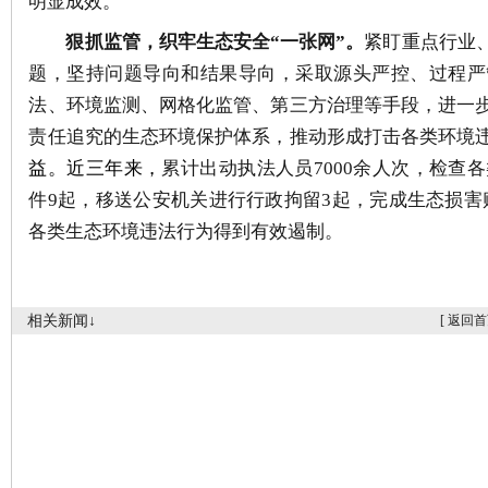
明显成效
。
狠抓
监管
，
织牢生态安全
“
一张网
”
。
紧
盯
重点行业
题，
坚持问题导向和结果导向，
采取源头严控、过程严
法、环境监测、网格化监管、第三方治理等手段，进一
责任追究的生态环境保护体系，推动形成
打击各类环境
益。
近三年
来，
累计出动执法人员
7000
余人次，检查各
件
9
起，移送公安机关进行行政拘留
3
起，完成
生态损害
各类生态环境违法行为得到有效遏制。
相关新闻↓
[
返回首