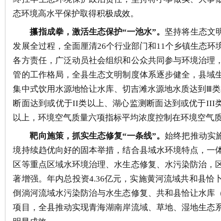
态环境高水平保护取得积极成效。
攥指成拳，激活生态保护
“
一池水
”
。
坚持将生态文
发展
全过程，
全面厘清
26
个行业部门和
11
个乡镇
生态
环
各方责任，
广泛动员社会组织和公众共同参与环境治理
管
的
工作格局，
全县
生态文明制度体系逐步健全
，
县域
集中式饮用水源地恰让水库、切吉滩水源地水质达到
Ⅲ
类
断面达到或优于
II
类以上、湖心监测断面达到或优于
III
以上，环境空气质量六项指标平均浓度控制在环境空气
靶向施
策
，抓实生态修复
“
一条线
”
。
始终
把推动实
境持续趋优向好的固本举措，结合县域水环境特点，一
区等重点区域水环境治理、水生态修复、水污染防治，
著增强
。
年内总投资
4.36
亿元，实施黄河流域共和县恰
倒淌河流域水污染防治与水生态修复、共和县恰让水库
项目，
全县
推动实现青海湖南岸流域、草地、湿地生态