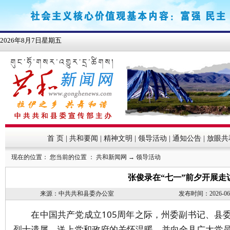
首 页
|
共和要闻
|
精神文明
|
领导活动
|
通知公告
|
放眼共
现在的位置： 您当前的位置 ：
共和新闻网
→
领导活动
张俊录在“七一”前夕开展走
来源：中共共和县委办公室
发布时间：2026-06-3
在中国共产党成立
105
周年之际，州委副书记、县
烈士遗属，送上党
和政府
的关怀温暖，并向全县
广大党