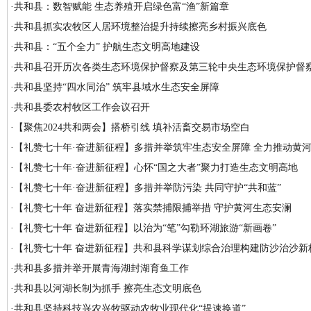
·
共和县：数智赋能 生态养殖开启绿色富“渔”新篇章
·
共和县抓实农牧区人居环境整治提升持续擦亮乡村振兴底色
·
共和县：“五个全力” 护航生态文明高地建设
·
共和县召开历次各类生态环境保护督察及第三轮中央生态环境保护督
·
共和县坚持“四水同治” 筑牢县域水生态安全屏障
·
共和县委农村牧区工作会议召开
·
【聚焦2024共和两会】搭桥引线 填补活畜交易市场空白
·
【礼赞七十年·奋进新征程】多措并举筑牢生态安全屏障 全力推动黄
·
【礼赞七十年·奋进新征程】心怀“国之大者”聚力打造生态文明高地
·
【礼赞七十年·奋进新征程】多措并举防污染 共同守护“共和蓝”
·
【礼赞七十年 奋进新征程】落实禁捕限捕举措 守护黄河生态安澜
·
【礼赞七十年 奋进新征程】以治为“笔”勾勒环湖旅游“新画卷”
·
【礼赞七十年 奋进新征程】共和县科学谋划综合治理构建防沙治沙新
·
共和县多措并举开展青海湖封湖育鱼工作
·
共和县以河湖长制为抓手 擦亮生态文明底色
·
共和县坚持科技兴农兴牧驱动农牧业现代化“提速换道”