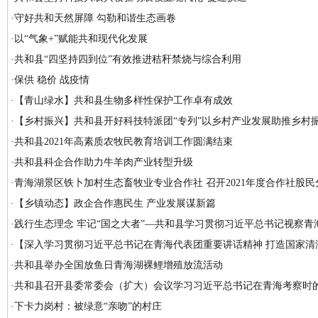
·
守好共和天然屏障 勾勒和谐生态画卷
·
以“气象+”赋能共和现代化发展
·
共和县“四坚持四到位”有效推进秸秆禁烧与综合利用
·
保供 稳价 战疫情
·
【青山绿水】共和县生物多样性保护工作卓有成效
·
【乡村振兴】共和县开好科技特派团“专列”以乡村产业发展助推乡村
·
共和县2021年高素质农牧民教育培训工作圆满结束
·
共和县科企合作助力牛羊肉产业转型升级
·
青海湖景区铁卜加村生态畜牧业专业合作社 召开2021年度合作社股
·
【乡镇动态】政企合作惠民生 产业发展谋新篇
·
践行生态理念 牢记“国之大者”—共和县学习贯彻习近平总书记视察青
·
【深入学习贯彻习近平总书记在青海代表团重要讲话精神 打造国家清洁
·
共和县举办全国放鱼日青海湖裸鲤增殖放流活动
·
共和县召开县委常委会（扩大）会议学习习近平总书记在青海考察时
·
下卡力岗村：被绿意“亲吻”的村庄